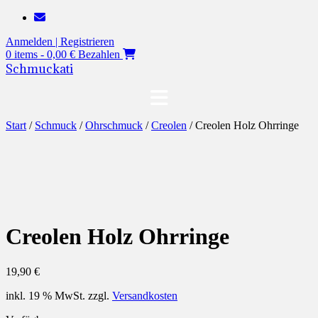
Zum
Inhalt
Anmelden | Registrieren
springen
0 items - 0,00 €
Bezahlen
Schmuckati
Start
/
Schmuck
/
Ohrschmuck
/
Creolen
/ Creolen Holz Ohrringe
Creolen Holz Ohrringe
19,90
€
inkl. 19 % MwSt.
zzgl.
Versandkosten