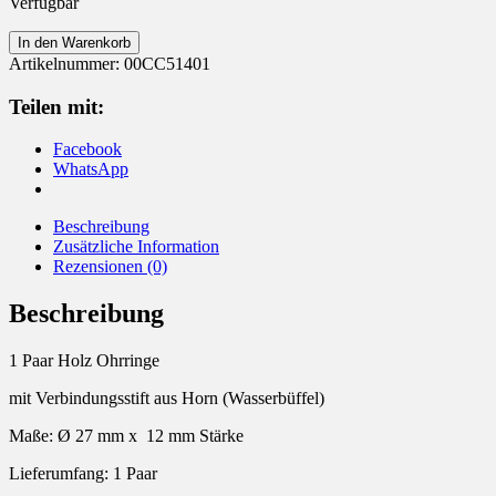
Verfügbar
Creolen
In den Warenkorb
Holz
Artikelnummer:
00CC51401
Ohrringe
Menge
Teilen mit:
Facebook
WhatsApp
Beschreibung
Zusätzliche Information
Rezensionen (0)
Beschreibung
1 Paar Holz Ohrringe
mit Verbindungsstift aus Horn (Wasserbüffel)
Maße: Ø 27 mm x 12 mm Stärke
Lieferumfang: 1 Paar