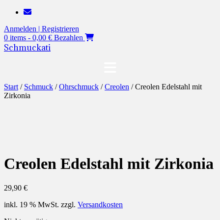
Zum
Inhalt
Anmelden | Registrieren
springen
0 items - 0,00 €
Bezahlen
Schmuckati
Start
/
Schmuck
/
Ohrschmuck
/
Creolen
/ Creolen Edelstahl mit
Zirkonia
Creolen Edelstahl mit Zirkonia
29,90
€
inkl. 19 % MwSt.
zzgl.
Versandkosten