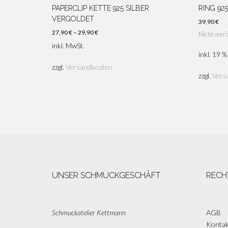
PAPERCLIP KETTE 925 SILBER
RING 925
VERGOLDET
39,90
€
27,90
€
–
29,90
€
Nicht vorrä
inkl. MwSt.
inkl. 19 
zzgl.
Versandkosten
zzgl.
Vers
UNSER SCHMUCKGESCHÄFT
RECH
Schmuckatelier Kettmann
AGB
Kontak