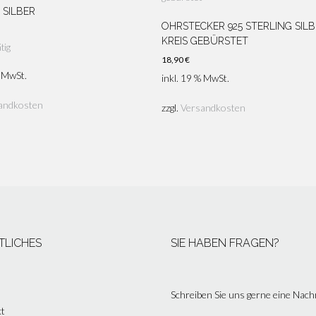
 SILBER
OHRSTECKER 925 STERLING SIL
KREIS GEBÜRSTET
tig
18,90
€
% MwSt.
inkl. 19 % MwSt.
andkosten
zzgl.
Versandkosten
TLICHES
SIE HABEN FRAGEN?
Schreiben Sie uns gerne eine Nach
t