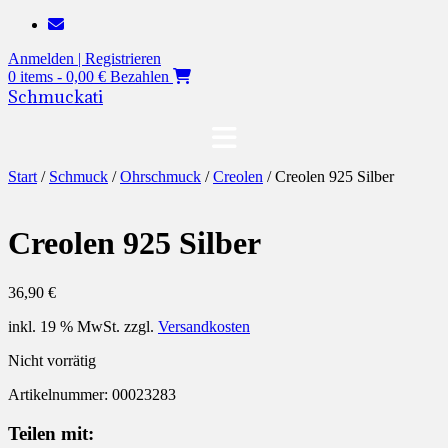
Zum
Inhalt
Anmelden | Registrieren
springen
0 items - 0,00 €
Bezahlen
Schmuckati
Start
/
Schmuck
/
Ohrschmuck
/
Creolen
/ Creolen 925 Silber
Creolen 925 Silber
36,90
€
inkl. 19 % MwSt.
zzgl.
Versandkosten
Nicht vorrätig
Artikelnummer:
00023283
Teilen mit: