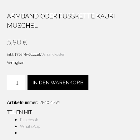
ARMBAND ODER FUSSKETTE KAURI M
USCHEL
5,90
€
inkl. 19 % MwSt.
zzgl.
Versandkosten
Verfügbar
Armband
IN DEN WARENKORB
oder
Fußkette
Kauri
Artikelnummer:
2840 4791
Muschel
Menge
TEILEN MIT:
Facebook
WhatsApp