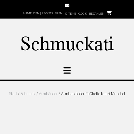
Zum
Inhalt
ANMELDEN | REGISTRIEREN
0 ITEMS - 0,00 €
BEZAHLEN
springen
Schmuckati
Start
/
Schmuck
/
Armbänder
/ Armband oder Fußkette Kauri Muschel