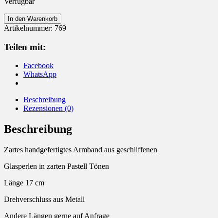
Verfügbar
Armband
In den Warenkorb
Glasperlen
Artikelnummer:
769
Menge
Teilen mit:
Facebook
WhatsApp
Beschreibung
Rezensionen (0)
Beschreibung
Zartes handgefertigtes Armband aus geschliffenen
Glasperlen in zarten Pastell Tönen
Länge 17 cm
Drehverschluss aus Metall
Andere Längen gerne auf Anfrage