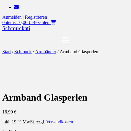
Zum
Inhalt
Anmelden | Registrieren
springen
0 items - 0,00 €
Bezahlen
Schmuckati
Start
/
Schmuck
/
Armbänder
/ Armband Glasperlen
Armband Glasperlen
16,90
€
inkl. 19 % MwSt.
zzgl.
Versandkosten