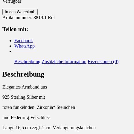
Verfügbar
Armband
In den Warenkorb
925
Artikelnummer:
8819.1 Rot
Silber
mit
Teilen mit:
Zirkonia
Rot
Facebook
Menge
WhatsApp
Beschreibung
Zusätzliche Information
Rezensionen (0)
Beschreibung
Elegantes Armband aus
925 Sterling Silber mit
roten funkelnden Zirkonia* Steinchen
und Federring Verschluss
Länge 16,5 cm zzgl. 2 cm Verlängerungskettchen