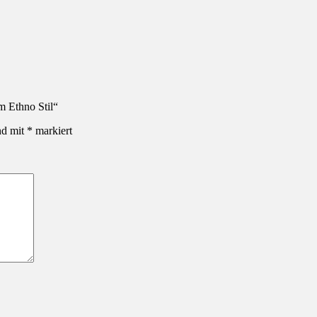
m Ethno Stil“
nd mit
*
markiert