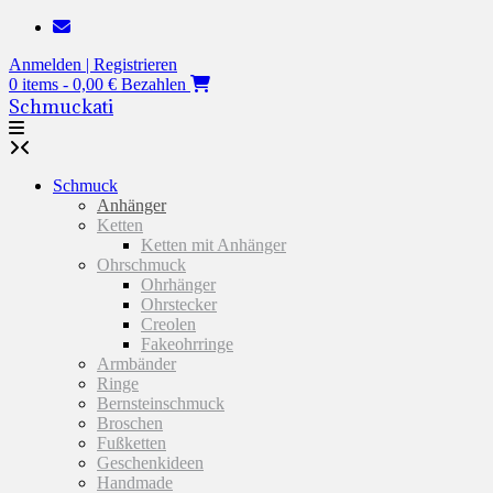
Zum
Inhalt
Anmelden | Registrieren
springen
0 items - 0,00 €
Bezahlen
Schmuckati
Schmuck
Anhänger
Ketten
Ketten mit Anhänger
Ohrschmuck
Ohrhänger
Ohrstecker
Creolen
Fakeohrringe
Armbänder
Ringe
Bernsteinschmuck
Broschen
Fußketten
Geschenkideen
Handmade