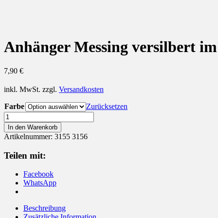
Anhänger Messing versilbert im
7,90
€
inkl. MwSt.
zzgl.
Versandkosten
Farbe
Zurücksetzen
Anhänger
Messing
In den Warenkorb
versilbert
Artikelnummer:
3155 3156
im
Ethno
Teilen mit:
Stil
Menge
Facebook
WhatsApp
Beschreibung
Zusätzliche Information