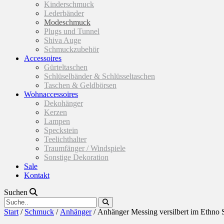
Kinderschmuck
Lederbänder
Modeschmuck
Plugs und Tunnel
Shiva Auge
Schmuckzubehör
Accessoires
Gürteltaschen
Schlüselbänder & Schlüsseltaschen
Taschen & Geldbörsen
Wohnaccessoires
Dekohänger
Kerzen
Lampen
Speckstein
Teelichthalter
Traumfänger / Windspiele
Sonstige Dekoration
Sale
Kontakt
Suchen
Start
/
Schmuck
/
Anhänger
/ Anhänger Messing versilbert im Ethno S