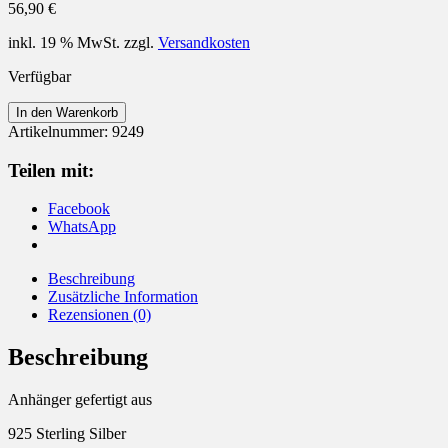
56,90
€
inkl. 19 % MwSt.
zzgl.
Versandkosten
Verfügbar
Anhänger
In den Warenkorb
925
Artikelnummer:
9249
Sterling
Silber
Teilen mit:
Schmetterling
mit
Facebook
Paua
WhatsApp
Muschel
Menge
Beschreibung
Zusätzliche Information
Rezensionen (0)
Beschreibung
Anhänger gefertigt aus
925 Sterling Silber