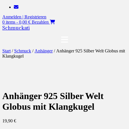
Zum
Inhalt
Anmelden | Registrieren
springen
0 items - 0,00 €
Bezahlen
Schmuckati
Start
/
Schmuck
/
Anhänger
/ Anhänger 925 Silber Welt Globus mit
Klangkugel
Anhänger 925 Silber Welt
Globus mit Klangkugel
19,90
€