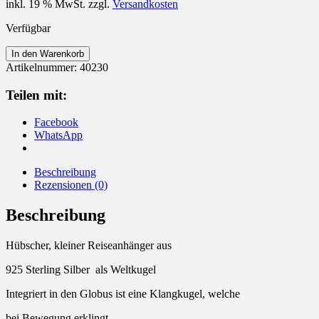
inkl. 19 % MwSt.
zzgl.
Versandkosten
Verfügbar
Anhänger
In den Warenkorb
925
Artikelnummer:
40230
Silber
Welt
Teilen mit:
Globus
mit
Facebook
Klangkugel
WhatsApp
Menge
Beschreibung
Rezensionen (0)
Beschreibung
Hübscher, kleiner Reiseanhänger aus
925 Sterling Silber als Weltkugel
Integriert in den Globus ist eine Klangkugel, welche
bei Bewegung erklingt.