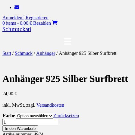
Zum
Inhalt
Anmelden | Registrieren
springen
0 items - 0,00 €
Bezahlen
Schmuckati
Start
/
Schmuck
/
Anhänger
/ Anhänger 925 Silber Surfbrett
Anhänger 925 Silber Surfbrett
24,90
€
inkl. MwSt.
zzgl.
Versandkosten
Farbe
Zurücksetzen
Anhänger
925
In den Warenkorb
Silber
Artikelnummer:
4974