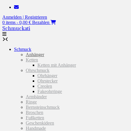
Zum
Inhalt
Anmelden | Registrieren
springen
0 items - 0,00 €
Bezahlen
Schmuckati
Schmuck
Anhänger
Ketten
Ketten mit Anhänger
Ohrschmuck
Ohrhänger
Ohrstecker
Creolen
Fakeohrringe
Armbänder
Ringe
Bernsteinschmuck
Broschen
Fußketten
Geschenkideen
Handmade