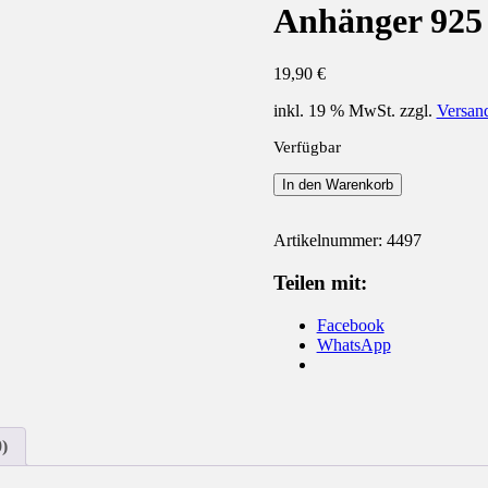
Anhänger 925 
19,90
€
inkl. 19 % MwSt.
zzgl.
Versan
Verfügbar
Anhänger
In den Warenkorb
925
Silber
Spirale
Artikelnummer:
4497
Menge
Teilen mit:
Facebook
WhatsApp
)