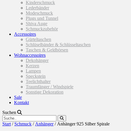
Kinderschmuck
Lederbänder
Modeschmuck
Plugs und Tunnel
Shiva Auge
Schmuckzubehör
Accessoires
Gürteltaschen
Schlüselbänder & Schlüsseltaschen
Taschen & Geldbörsen
Wohnaccessoires
Dekohänger
Kerzen
Lampen
Speckstein
Teelichthalter
Traumfänger / Windspiele
Sonstige Dekoration
Sale
Kontakt
Suchen
Start
/
Schmuck
/
Anhänger
/ Anhänger 925 Silber Spirale