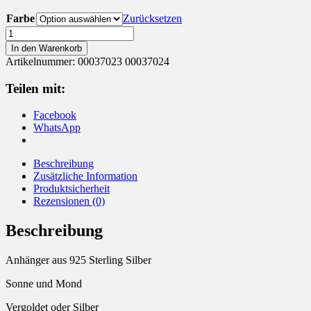
Farbe
Zurücksetzen
Anhänger
925
In den Warenkorb
Silber
Artikelnummer:
00037023 00037024
Sonne
Mond
Teilen mit:
Menge
Facebook
WhatsApp
Beschreibung
Zusätzliche Information
Produktsicherheit
Rezensionen (0)
Beschreibung
Anhänger aus 925 Sterling Silber
Sonne und Mond
Vergoldet oder Silber