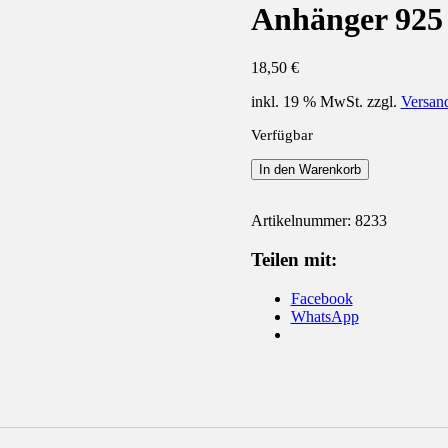
Anhänger 925 
18,50
€
inkl. 19 % MwSt.
zzgl.
Versan
Verfügbar
Anhänger
In den Warenkorb
925
Silber
Shiva
Artikelnummer:
8233
Auge
eckig
Teilen mit:
Menge
Facebook
WhatsApp