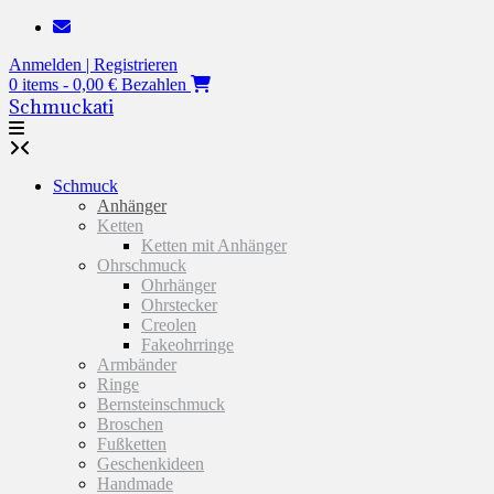
Zum
Inhalt
Anmelden | Registrieren
springen
0 items - 0,00 €
Bezahlen
Schmuckati
Schmuck
Anhänger
Ketten
Ketten mit Anhänger
Ohrschmuck
Ohrhänger
Ohrstecker
Creolen
Fakeohrringe
Armbänder
Ringe
Bernsteinschmuck
Broschen
Fußketten
Geschenkideen
Handmade