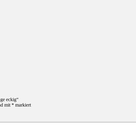
uge eckig“
nd mit
*
markiert