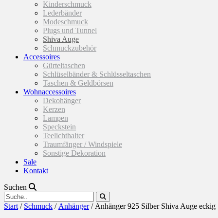
Kinderschmuck
Lederbänder
Modeschmuck
Plugs und Tunnel
Shiva Auge
Schmuckzubehör
Accessoires
Gürteltaschen
Schlüselbänder & Schlüsseltaschen
Taschen & Geldbörsen
Wohnaccessoires
Dekohänger
Kerzen
Lampen
Speckstein
Teelichthalter
Traumfänger / Windspiele
Sonstige Dekoration
Sale
Kontakt
Suchen
Start
/
Schmuck
/
Anhänger
/ Anhänger 925 Silber Shiva Auge eckig