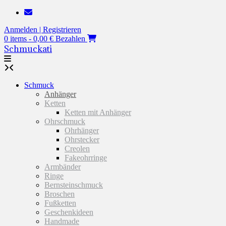
Zum
Inhalt
Anmelden | Registrieren
springen
0 items - 0,00 €
Bezahlen
Schmuckati
Schmuck
Anhänger
Ketten
Ketten mit Anhänger
Ohrschmuck
Ohrhänger
Ohrstecker
Creolen
Fakeohrringe
Armbänder
Ringe
Bernsteinschmuck
Broschen
Fußketten
Geschenkideen
Handmade