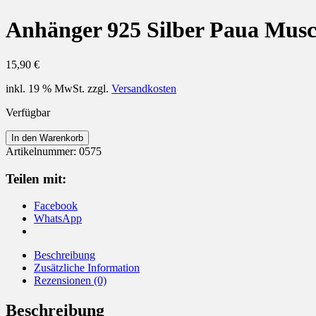
Anhänger 925 Silber Paua Musc
15,90
€
inkl. 19 % MwSt.
zzgl.
Versandkosten
Verfügbar
Anhänger
In den Warenkorb
925
Artikelnummer:
0575
Silber
Paua
Teilen mit:
Muschel
Menge
Facebook
WhatsApp
Beschreibung
Zusätzliche Information
Rezensionen (0)
Beschreibung