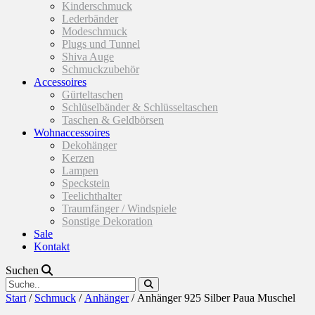
Kinderschmuck
Lederbänder
Modeschmuck
Plugs und Tunnel
Shiva Auge
Schmuckzubehör
Accessoires
Gürteltaschen
Schlüselbänder & Schlüsseltaschen
Taschen & Geldbörsen
Wohnaccessoires
Dekohänger
Kerzen
Lampen
Speckstein
Teelichthalter
Traumfänger / Windspiele
Sonstige Dekoration
Sale
Kontakt
Suchen
Start
/
Schmuck
/
Anhänger
/ Anhänger 925 Silber Paua Muschel