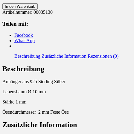
Anhänger
In den Warenkorb
925
Artikelnummer:
00035130
Silber
Lebensbaum
Teilen mit:
Menge
Facebook
WhatsApp
Beschreibung
Zusätzliche Information
Rezensionen (0)
Beschreibung
Anhänger aus 925 Sterling Silber
Lebensbaum Ø 10 mm
Stärke 1 mm
Ösendurchmesser 2 mm Feste Öse
Zusätzliche Information