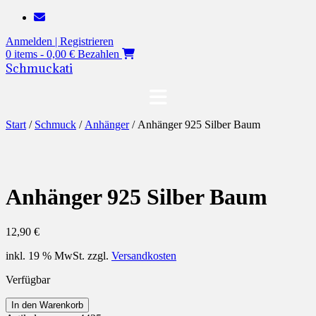
Zum
Inhalt
Anmelden | Registrieren
springen
0 items - 0,00 €
Bezahlen
Schmuckati
Start
/
Schmuck
/
Anhänger
/ Anhänger 925 Silber Baum
Anhänger 925 Silber Baum
12,90
€
inkl. 19 % MwSt.
zzgl.
Versandkosten
Verfügbar
Anhänger
In den Warenkorb
925