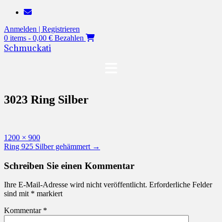
Zum
Inhalt
Anmelden | Registrieren
springen
0 items - 0,00 €
Bezahlen
Schmuckati
3023 Ring Silber
Originalgröße
1200 × 900
Beitragsnavigation
Ring 925 Silber gehämmert
→
Schreiben Sie einen Kommentar
Ihre E-Mail-Adresse wird nicht veröffentlicht.
Erforderliche Felder
sind mit
*
markiert
Kommentar
*