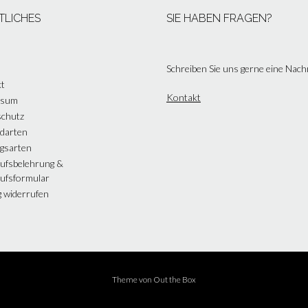
TLICHES
SIE HABEN FRAGEN?
Schreiben Sie uns gerne eine Nach
t
Kontakt
ssum
chutz
darten
gsarten
ufsbelehrung &
ufsformular
g widerrufen
Theme von
Out the Box