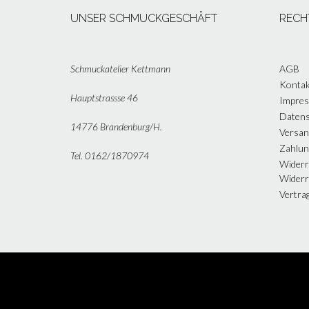
UNSER SCHMUCKGESCHÄFT
RECH
Schmuckatelier Kettmann
AGB
Kontak
Hauptstrassse 46
Impre
Datens
14776 Brandenburg/H.
Versan
Zahlun
Tel. 0162/1870974
Widerr
Widerr
Vertra