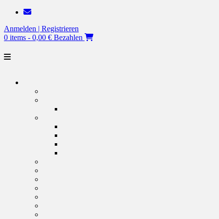
Zum
Inhalt
Anmelden | Registrieren
springen
0 items - 0,00 €
Bezahlen