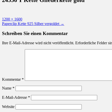
Originalgröße
1200 × 1600
Beitragsnavigation
Paperclip Kette 925 Silber vergoldet
→
Schreiben Sie einen Kommentar
Ihre E-Mail-Adresse wird nicht veröffentlicht.
Erforderliche Felder si
Kommentar
*
Name
*
E-Mail-Adresse
*
Website