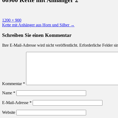
Originalgröße
1200 × 900
Beitragsnavigation
Kette mit Anhänger aus Horn und Silber
→
Schreiben Sie einen Kommentar
Ihre E-Mail-Adresse wird nicht veröffentlicht.
Erforderliche Felder si
Kommentar
*
Name
*
E-Mail-Adresse
*
Website