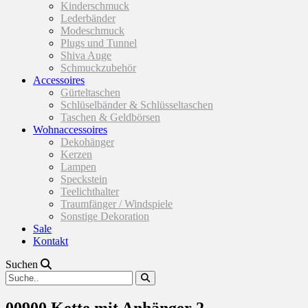
Kinderschmuck
Lederbänder
Modeschmuck
Plugs und Tunnel
Shiva Auge
Schmuckzubehör
Accessoires
Gürteltaschen
Schlüselbänder & Schlüsseltaschen
Taschen & Geldbörsen
Wohnaccessoires
Dekohänger
Kerzen
Lampen
Speckstein
Teelichthalter
Traumfänger / Windspiele
Sonstige Dekoration
Sale
Kontakt
Suchen
00900 Kette mit Anhänger 2