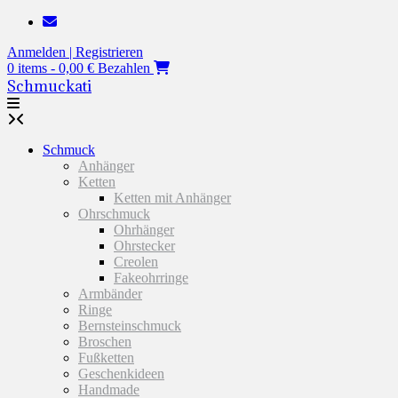
Zum
Inhalt
Anmelden | Registrieren
springen
0 items - 0,00 €
Bezahlen
Schmuckati
Schmuck
Anhänger
Ketten
Ketten mit Anhänger
Ohrschmuck
Ohrhänger
Ohrstecker
Creolen
Fakeohrringe
Armbänder
Ringe
Bernsteinschmuck
Broschen
Fußketten
Geschenkideen
Handmade