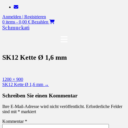
Zum
Inhalt
Anmelden | Registrieren
springen
0 items - 0,00 €
Bezahlen
Schmuckati
SK12 Kette Ø 1,6 mm
Originalgröße
1200 × 900
Beitragsnavigation
SK12 Kette Ø 1,6 mm
→
Schreiben Sie einen Kommentar
Ihre E-Mail-Adresse wird nicht veröffentlicht.
Erforderliche Felder
sind mit
*
markiert
Kommentar
*