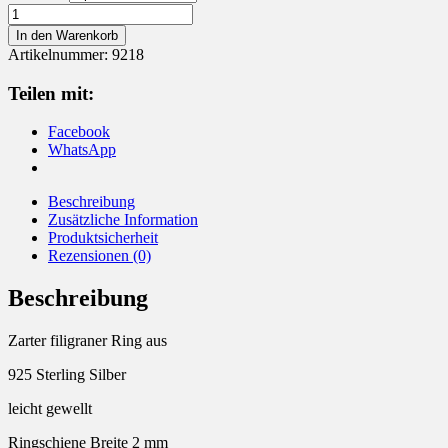
Ring
925
In den Warenkorb
Sterling
Artikelnummer:
9218
Silber
gewellt
Teilen mit:
Menge
Facebook
WhatsApp
Beschreibung
Zusätzliche Information
Produktsicherheit
Rezensionen (0)
Beschreibung
Zarter filigraner Ring aus
925 Sterling Silber
leicht gewellt
Ringschiene Breite 2 mm