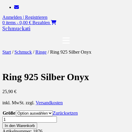
Zum
Inhalt
Anmelden | Registrieren
springen
0 items - 0,00 €
Bezahlen
Schmuckati
Start
/
Schmuck
/
Ringe
/ Ring 925 Silber Onyx
Ring 925 Silber Onyx
25,90
€
inkl. MwSt.
zzgl.
Versandkosten
Größe
Zurücksetzen
Ring
925
In den Warenkorb
Silber
Artikelnummer:
1876