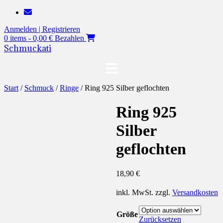
Zum
Inhalt
Anmelden | Registrieren
springen
0 items - 0,00 €
Bezahlen
Schmuckati
Start
/
Schmuck
/
Ringe
/ Ring 925 Silber geflochten
Ring 925
Silber
geflochten
18,90
€
inkl. MwSt.
zzgl.
Versandkosten
Größe
Zurücksetzen