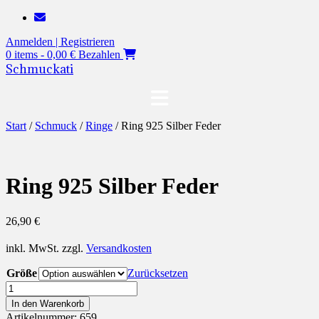
Zum
Inhalt
Anmelden | Registrieren
springen
0 items - 0,00 €
Bezahlen
Schmuckati
Start
/
Schmuck
/
Ringe
/ Ring 925 Silber Feder
Ring 925 Silber Feder
26,90
€
inkl. MwSt.
zzgl.
Versandkosten
Größe
Zurücksetzen
Ring
925
In den Warenkorb
Silber
Artikelnummer:
659