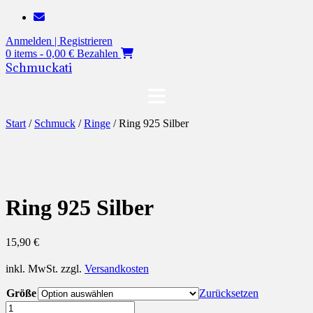
Zum
Inhalt
Anmelden | Registrieren
springen
0 items - 0,00 €
Bezahlen
Schmuckati
Start
/
Schmuck
/
Ringe
/ Ring 925 Silber
Ring 925 Silber
15,90
€
inkl. MwSt.
zzgl.
Versandkosten
Größe
Zurücksetzen
Ring