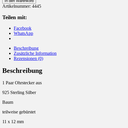
In den Warenkorb
Silber
Artikelnummer:
4445
Baum
Menge
Teilen mit:
Facebook
WhatsApp
Beschreibung
Zusätzliche Information
Rezensionen (0)
Beschreibung
1 Paar Ohrstecker aus
925 Sterling Silber
Baum
teilweise gebürstet
11 x 12 mm