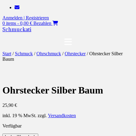
Zum
Inhalt
Anmelden | Registrieren
springen
0 items - 0,00 €
Bezahlen
Schmuckati
Start
/
Schmuck
/
Ohrschmuck
/
Ohrstecker
/ Ohrstecker Silber
Baum
Ohrstecker Silber Baum
25,90
€
inkl. 19 % MwSt.
zzgl.
Versandkosten
Verfügbar
Ohrstecker