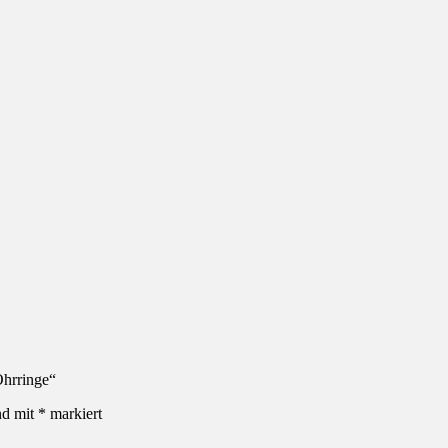
Ohrringe“
nd mit
*
markiert