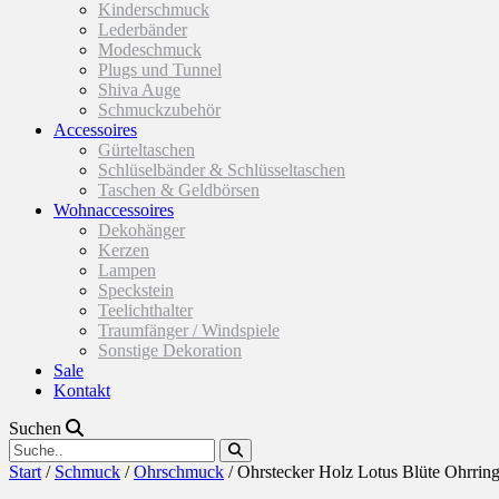
Kinderschmuck
Lederbänder
Modeschmuck
Plugs und Tunnel
Shiva Auge
Schmuckzubehör
Accessoires
Gürteltaschen
Schlüselbänder & Schlüsseltaschen
Taschen & Geldbörsen
Wohnaccessoires
Dekohänger
Kerzen
Lampen
Speckstein
Teelichthalter
Traumfänger / Windspiele
Sonstige Dekoration
Sale
Kontakt
Suchen
Start
/
Schmuck
/
Ohrschmuck
/ Ohrstecker Holz Lotus Blüte Ohrrin