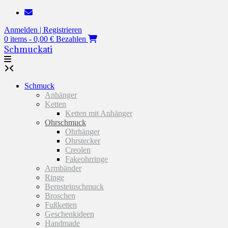
Zum
Inhalt
Anmelden | Registrieren
springen
0 items - 0,00 €
Bezahlen
Schmuckati
Schmuck
Anhänger
Ketten
Ketten mit Anhänger
Ohrschmuck
Ohrhänger
Ohrstecker
Creolen
Fakeohrringe
Armbänder
Ringe
Bernsteinschmuck
Broschen
Fußketten
Geschenkideen
Handmade