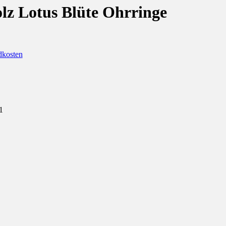
lz Lotus Blüte Ohrringe
dkosten
1