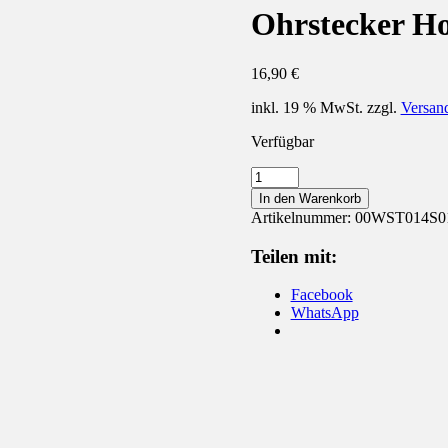
Ohrstecker Ho
16,90
€
inkl. 19 % MwSt.
zzgl.
Versan
Verfügbar
Ohrstecker
Holz
In den Warenkorb
Lotus
Artikelnummer:
00WST014S0
Blüte
Ohrringe
Teilen mit:
Menge
Facebook
WhatsApp