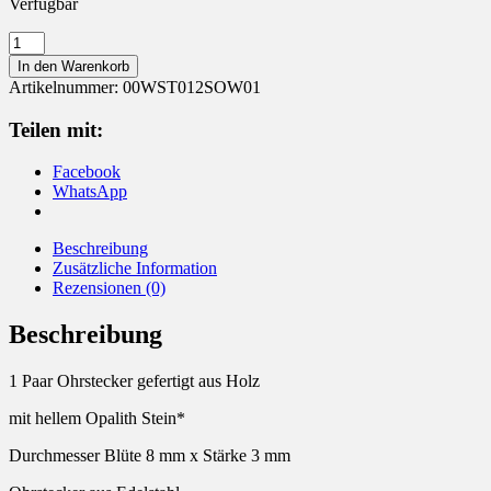
Verfügbar
Ohrstecker
Holz
In den Warenkorb
Blumen
Artikelnummer:
00WST012SOW01
Ohrringe
Opalith
Teilen mit:
Menge
Facebook
WhatsApp
Beschreibung
Zusätzliche Information
Rezensionen (0)
Beschreibung
1 Paar Ohrstecker gefertigt aus Holz
mit hellem Opalith Stein*
Durchmesser Blüte 8 mm x Stärke 3 mm