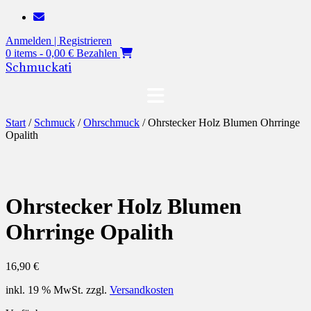
Zum
Inhalt
Anmelden | Registrieren
springen
0 items - 0,00 €
Bezahlen
Schmuckati
Start
/
Schmuck
/
Ohrschmuck
/ Ohrstecker Holz Blumen Ohrringe
Opalith
Ohrstecker Holz Blumen
Ohrringe Opalith
16,90
€
inkl. 19 % MwSt.
zzgl.
Versandkosten