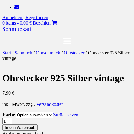
Zum
Inhalt
Anmelden | Registrieren
springen
0 items - 0,00 €
Bezahlen
Schmuckati
Start
/
Schmuck
/
Ohrschmuck
/
Ohrstecker
/ Ohrstecker 925 Silber
vintage
Ohrstecker 925 Silber vintage
7,90
€
inkl. MwSt.
zzgl.
Versandkosten
Farbe
Zurücksetzen
Ohrstecker
925
In den Warenkorb
Silber
Artikelnummer:
3533