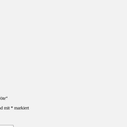
röte“
nd mit
*
markiert