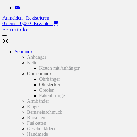
Zum
Inhalt
Anmelden | Registrieren
springen
0 items - 0,00 €
Bezahlen
Schmuckati
Schmuck
Anhänger
Ketten
Ketten mit Anhänger
Ohrschmuck
Ohrhänger
Ohrstecker
Creolen
Fakeohrringe
Armbänder
Ringe
Bernsteinschmuck
Broschen
Fußketten
Geschenkideen
Handmade