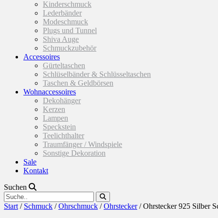
Kinderschmuck
Lederbänder
Modeschmuck
Plugs und Tunnel
Shiva Auge
Schmuckzubehör
Accessoires
Gürteltaschen
Schlüselbänder & Schlüsseltaschen
Taschen & Geldbörsen
Wohnaccessoires
Dekohänger
Kerzen
Lampen
Speckstein
Teelichthalter
Traumfänger / Windspiele
Sonstige Dekoration
Sale
Kontakt
Suchen
Start
/
Schmuck
/
Ohrschmuck
/
Ohrstecker
/ Ohrstecker 925 Silber S