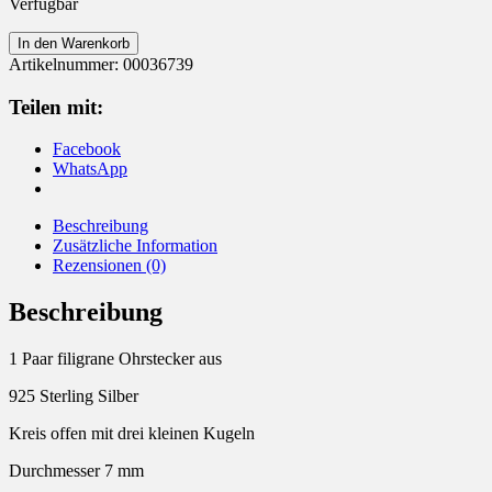
Verfügbar
Ohrstecker
In den Warenkorb
925
Artikelnummer:
00036739
Silber
Kreis
Teilen mit:
mit
Kugeln
Facebook
Menge
WhatsApp
Beschreibung
Zusätzliche Information
Rezensionen (0)
Beschreibung
1 Paar filigrane Ohrstecker aus
925 Sterling Silber
Kreis offen mit drei kleinen Kugeln
Durchmesser 7 mm