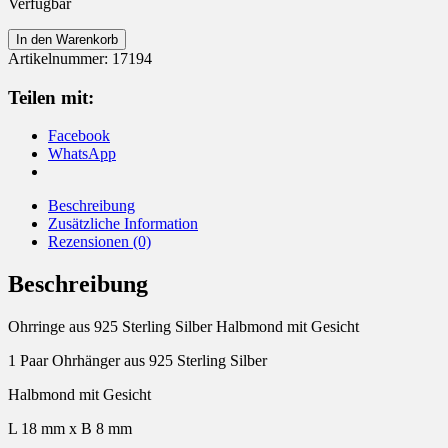
Verfügbar
Ohrringe
In den Warenkorb
aus
Artikelnummer:
17194
925
Silber
Teilen mit:
Halbmond
mit
Facebook
Gesicht
WhatsApp
Menge
Beschreibung
Zusätzliche Information
Rezensionen (0)
Beschreibung
Ohrringe aus 925 Sterling Silber Halbmond mit Gesicht
1 Paar Ohrhänger aus 925 Sterling Silber
Halbmond mit Gesicht
L 18 mm x B 8 mm