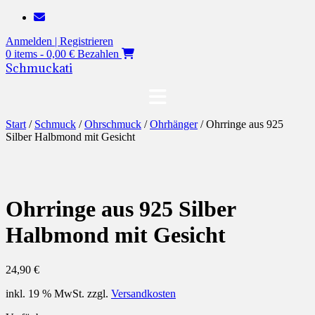
Zum
Inhalt
Anmelden | Registrieren
springen
0 items - 0,00 €
Bezahlen
Schmuckati
Start
/
Schmuck
/
Ohrschmuck
/
Ohrhänger
/ Ohrringe aus 925
Silber Halbmond mit Gesicht
Ohrringe aus 925 Silber
Halbmond mit Gesicht
24,90
€
inkl. 19 % MwSt.
zzgl.
Versandkosten