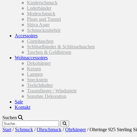
Kinderschmuck
Lederbänder
Modeschmuck
Plugs und Tunnel
Shiva Auge
Schmuckzubehör
Accessoires
Gürteltaschen
Schlüselbänder & Schlüsseltaschen
Taschen & Geldbörsen
Wohnaccessoires
Dekohänger
Kerzen
Lampen
Speckstein
Teelichthalter
Traumfänger / Windspiele
Sonstige Dekoration
Sale
Kontakt
Suchen
Start
/
Schmuck
/
Ohrschmuck
/
Ohrhänger
/ Ohrringe 925 Sterling Si