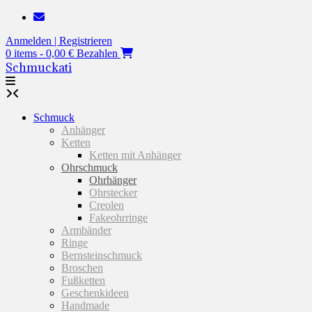
Zum
Inhalt
Anmelden | Registrieren
springen
0 items - 0,00 €
Bezahlen
Schmuckati
Schmuck
Anhänger
Ketten
Ketten mit Anhänger
Ohrschmuck
Ohrhänger
Ohrstecker
Creolen
Fakeohrringe
Armbänder
Ringe
Bernsteinschmuck
Broschen
Fußketten
Geschenkideen
Handmade