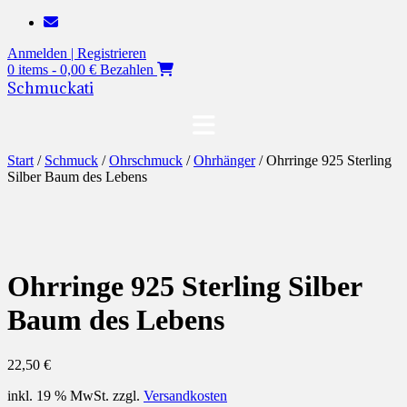
Zum
Inhalt
Anmelden | Registrieren
springen
0 items - 0,00 €
Bezahlen
Schmuckati
Start
/
Schmuck
/
Ohrschmuck
/
Ohrhänger
/ Ohrringe 925 Sterling
Silber Baum des Lebens
Ohrringe 925 Sterling Silber
Baum des Lebens
22,50
€
inkl. 19 % MwSt.
zzgl.
Versandkosten