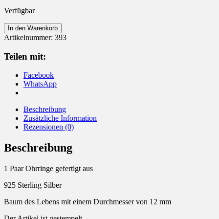
Verfügbar
Ohrringe
In den Warenkorb
925
Artikelnummer:
393
Sterling
Silber
Teilen mit:
Baum
des
Facebook
Lebens
WhatsApp
Menge
Beschreibung
Zusätzliche Information
Rezensionen (0)
Beschreibung
1 Paar Ohrringe gefertigt aus
925 Sterling Silber
Baum des Lebens mit einem Durchmesser von 12 mm
Der Artikel ist gestempelt