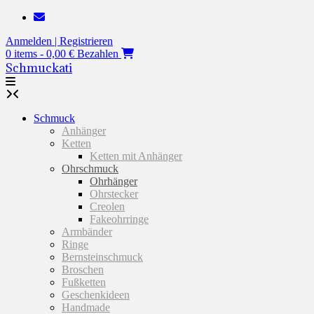
Zum
Inhalt
Anmelden | Registrieren
springen
0 items - 0,00 €
Bezahlen
Schmuckati
Schmuck
Anhänger
Ketten
Ketten mit Anhänger
Ohrschmuck
Ohrhänger
Ohrstecker
Creolen
Fakeohrringe
Armbänder
Ringe
Bernsteinschmuck
Broschen
Fußketten
Geschenkideen
Handmade