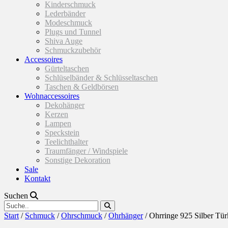
Kinderschmuck
Lederbänder
Modeschmuck
Plugs und Tunnel
Shiva Auge
Schmuckzubehör
Accessoires
Gürteltaschen
Schlüselbänder & Schlüsseltaschen
Taschen & Geldbörsen
Wohnaccessoires
Dekohänger
Kerzen
Lampen
Speckstein
Teelichthalter
Traumfänger / Windspiele
Sonstige Dekoration
Sale
Kontakt
Suchen
Start
/
Schmuck
/
Ohrschmuck
/
Ohrhänger
/ Ohrringe 925 Silber Tür