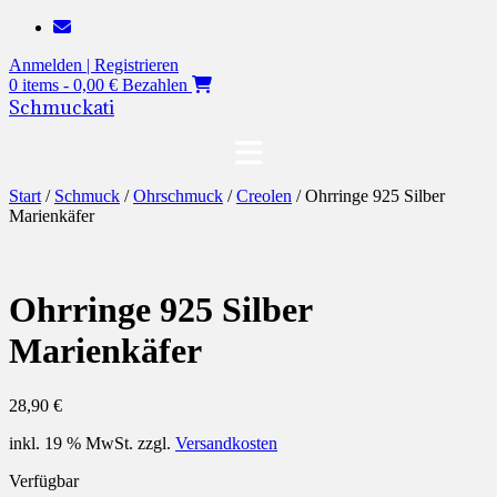
Zum
Inhalt
Anmelden | Registrieren
springen
0 items - 0,00 €
Bezahlen
Schmuckati
Start
/
Schmuck
/
Ohrschmuck
/
Creolen
/ Ohrringe 925 Silber
Marienkäfer
Ohrringe 925 Silber
Marienkäfer
28,90
€
inkl. 19 % MwSt.
zzgl.
Versandkosten
Verfügbar