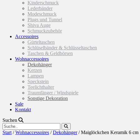
Kinderschmuck
Lederbänder
Modeschmuck
Plugs und Tunnel
Shiva Auge
Schmuckzubehör
Accessoires
Gürteltaschen
Schlüselbänder & Schlüsseltaschen
Taschen & Geldbörsen
Wohnaccessoires
Dekohänger
Kerzen
Lampen
Speckstein
Teelichthalter
Traumfänger / Windspiele
Sonstige Dekoration
Sale
Kontakt
Suchen
Start
/
Wohnaccessoires
/
Dekohänger
/ Maiglöckchen Keramik 6 cm