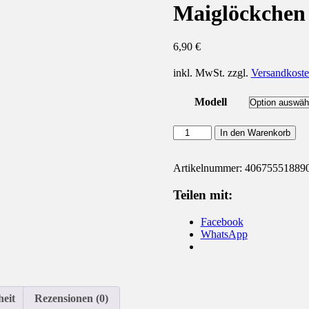
Maiglöckchen
6,90
€
inkl. MwSt.
zzgl.
Versandkost
Modell
Maiglöckchen
In den Warenkorb
Keramik
6
cm
Artikelnummer:
40675551889
Menge
Teilen mit:
Facebook
WhatsApp
heit
Rezensionen (0)