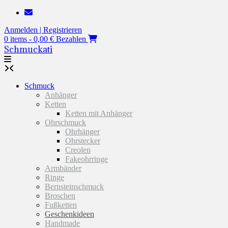
Zum
Inhalt
Anmelden | Registrieren
springen
0 items - 0,00 €
Bezahlen
Schmuckati
Schmuck
Anhänger
Ketten
Ketten mit Anhänger
Ohrschmuck
Ohrhänger
Ohrstecker
Creolen
Fakeohrringe
Armbänder
Ringe
Bernsteinschmuck
Broschen
Fußketten
Geschenkideen
Handmade