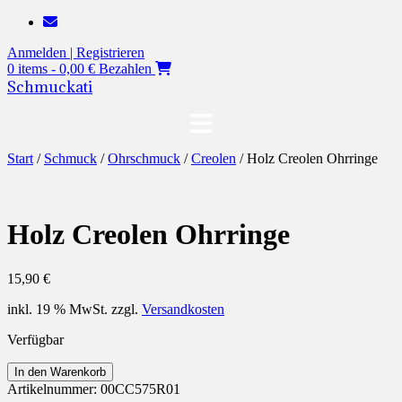
Zum
Inhalt
Anmelden | Registrieren
springen
0 items - 0,00 €
Bezahlen
Schmuckati
Start
/
Schmuck
/
Ohrschmuck
/
Creolen
/ Holz Creolen Ohrringe
Holz Creolen Ohrringe
15,90
€
inkl. 19 % MwSt.
zzgl.
Versandkosten
Verfügbar
Holz
In den Warenkorb
Creolen
Artikelnummer:
00CC575R01
Ohrringe