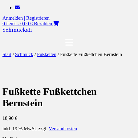
Zum
Inhalt
Anmelden | Registrieren
springen
0 items - 0,00 €
Bezahlen
Schmuckati
Start
/
Schmuck
/
Fußketten
/ Fußkette Fußkettchen Bernstein
Fußkette Fußkettchen
Bernstein
18,90
€
inkl. 19 % MwSt.
zzgl.
Versandkosten