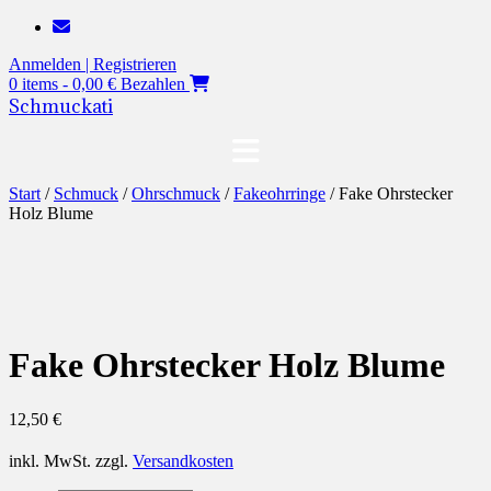
Zum
Inhalt
Anmelden | Registrieren
springen
0 items - 0,00 €
Bezahlen
Schmuckati
Start
/
Schmuck
/
Ohrschmuck
/
Fakeohrringe
/ Fake Ohrstecker
Holz Blume
Fake Ohrstecker Holz Blume
12,50
€
inkl. MwSt.
zzgl.
Versandkosten