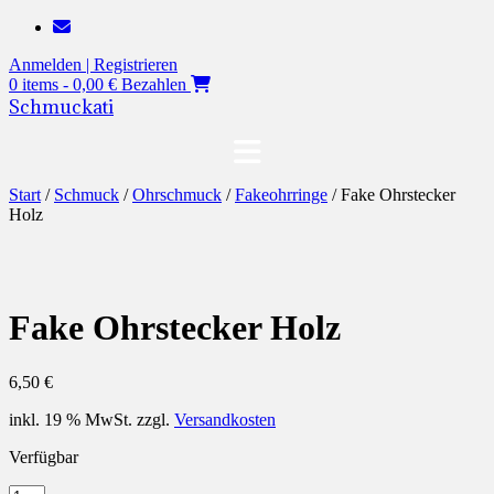
Zum
Inhalt
Anmelden | Registrieren
springen
0 items - 0,00 €
Bezahlen
Schmuckati
Start
/
Schmuck
/
Ohrschmuck
/
Fakeohrringe
/ Fake Ohrstecker
Holz
Fake Ohrstecker Holz
6,50
€
inkl. 19 % MwSt.
zzgl.
Versandkosten
Verfügbar
Fake