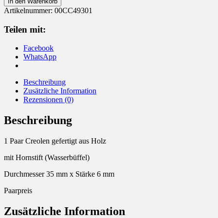
In den Warenkorb
Holz
Artikelnummer:
00CC49301
Ohrringe
Menge
Teilen mit:
Facebook
WhatsApp
Beschreibung
Zusätzliche Information
Rezensionen (0)
Beschreibung
1 Paar Creolen gefertigt aus Holz
mit Hornstift (Wasserbüffel)
Durchmesser 35 mm x Stärke 6 mm
Paarpreis
Zusätzliche Information