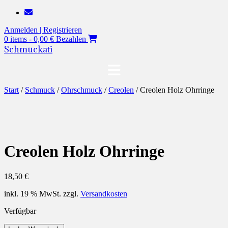
Zum
Inhalt
Anmelden | Registrieren
springen
0 items - 0,00 €
Bezahlen
Schmuckati
Start
/
Schmuck
/
Ohrschmuck
/
Creolen
/ Creolen Holz Ohrringe
Creolen Holz Ohrringe
18,50
€
inkl. 19 % MwSt.
zzgl.
Versandkosten
Verfügbar
Creolen