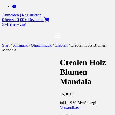
Zum
Inhalt
Anmelden | Registrieren
springen
0 items - 0,00 €
Bezahlen
Schmuckati
Start
/
Schmuck
/
Ohrschmuck
/
Creolen
/ Creolen Holz Blumen
Mandala
Creolen Holz
Blumen
Mandala
16,90
€
inkl. 19 % MwSt.
zzgl.
Versandkosten