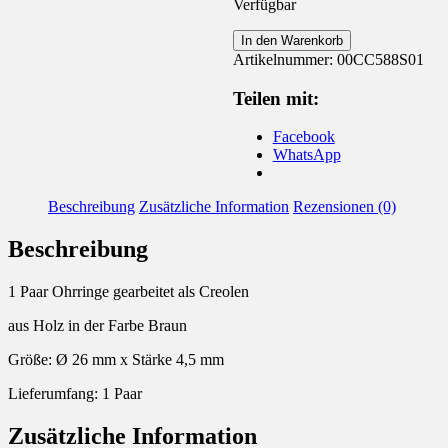
Verfügbar
Creolen
In den Warenkorb
Holz
Artikelnummer:
00CC588S01
Blumen
Mandala
Teilen mit:
Menge
Facebook
WhatsApp
Beschreibung
Zusätzliche Information
Rezensionen (0)
Beschreibung
1 Paar Ohrringe gearbeitet als Creolen
aus Holz in der Farbe Braun
Größe: Ø 26 mm x Stärke 4,5 mm
Lieferumfang: 1 Paar
Zusätzliche Information