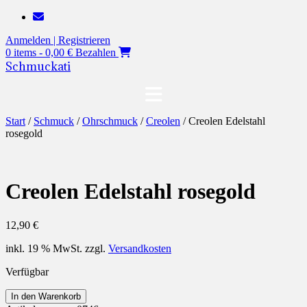
Zum
Inhalt
Anmelden | Registrieren
springen
0 items - 0,00 €
Bezahlen
Schmuckati
Start
/
Schmuck
/
Ohrschmuck
/
Creolen
/ Creolen Edelstahl
rosegold
Creolen Edelstahl rosegold
12,90
€
inkl. 19 % MwSt.
zzgl.
Versandkosten
Verfügbar
Creolen
In den Warenkorb
Edelstahl