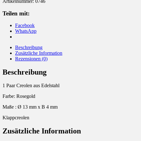
Artikelnummer:
0746
rosegold
Menge
Teilen mit:
Facebook
WhatsApp
Beschreibung
Zusätzliche Information
Rezensionen (0)
Beschreibung
1 Paar Creolen aus Edelstahl
Farbe: Rosegold
Maße : Ø 13 mm x B 4 mm
Klappcreolen
Zusätzliche Information