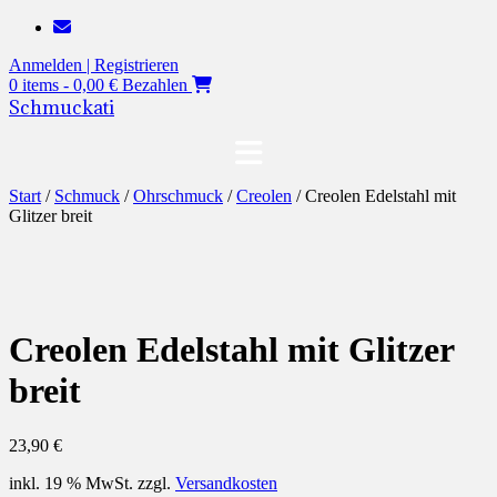
Zum
Inhalt
Anmelden | Registrieren
springen
0 items - 0,00 €
Bezahlen
Schmuckati
Start
/
Schmuck
/
Ohrschmuck
/
Creolen
/ Creolen Edelstahl mit
Glitzer breit
Creolen Edelstahl mit Glitzer
breit
23,90
€
inkl. 19 % MwSt.
zzgl.
Versandkosten