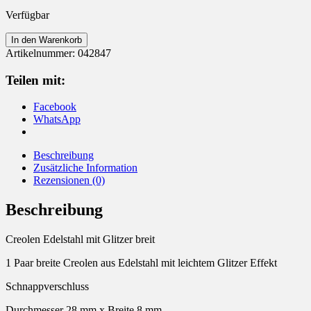
Verfügbar
Creolen
In den Warenkorb
Edelstahl
Artikelnummer:
042847
mit
Glitzer
Teilen mit:
breit
Menge
Facebook
WhatsApp
Beschreibung
Zusätzliche Information
Rezensionen (0)
Beschreibung
Creolen Edelstahl mit Glitzer breit
1 Paar breite Creolen aus Edelstahl mit leichtem Glitzer Effekt
Schnappverschluss
Durchmesser 28 mm x Breite 8 mm