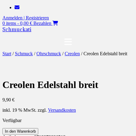
Zum
Inhalt
Anmelden | Registrieren
springen
0 items - 0,00 €
Bezahlen
Schmuckati
Start
/
Schmuck
/
Ohrschmuck
/
Creolen
/ Creolen Edelstahl breit
Creolen Edelstahl breit
9,90
€
inkl. 19 % MwSt.
zzgl.
Versandkosten
Verfügbar
Creolen
In den Warenkorb
Edelstahl