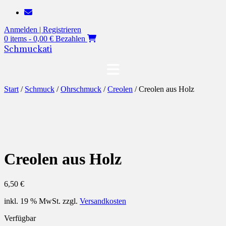
Zum
Inhalt
Anmelden | Registrieren
springen
0 items - 0,00 €
Bezahlen
Schmuckati
Start
/
Schmuck
/
Ohrschmuck
/
Creolen
/ Creolen aus Holz
Creolen aus Holz
6,50
€
inkl. 19 % MwSt.
zzgl.
Versandkosten
Verfügbar