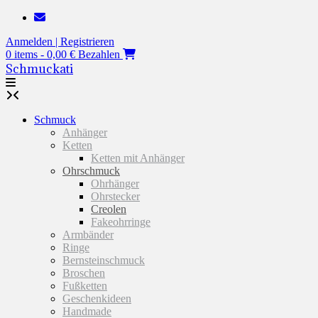
Zum
Inhalt
Anmelden | Registrieren
springen
0 items - 0,00 €
Bezahlen
Schmuckati
Schmuck
Anhänger
Ketten
Ketten mit Anhänger
Ohrschmuck
Ohrhänger
Ohrstecker
Creolen
Fakeohrringe
Armbänder
Ringe
Bernsteinschmuck
Broschen
Fußketten
Geschenkideen
Handmade