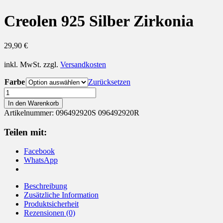
Creolen 925 Silber Zirkonia
29,90
€
inkl. MwSt.
zzgl.
Versandkosten
Farbe
Zurücksetzen
Creolen
925
In den Warenkorb
Silber
Artikelnummer:
096492920S 096492920R
Zirkonia
Menge
Teilen mit:
Facebook
WhatsApp
Beschreibung
Zusätzliche Information
Produktsicherheit
Rezensionen (0)