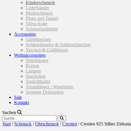
Kinderschmuck
Lederbänder
Modeschmuck
Plugs und Tunnel
Shiva Auge
Schmuckzubehör
Accessoires
Gürteltaschen
Schlüselbänder & Schlüsseltaschen
Taschen & Geldbörsen
Wohnaccessoires
Dekohänger
Kerzen
Lampen
Speckstein
Teelichthalter
Traumfänger / Windspiele
Sonstige Dekoration
Sale
Kontakt
Suchen
Start
/
Schmuck
/
Ohrschmuck
/
Creolen
/ Creolen 925 Silber Zirkoni